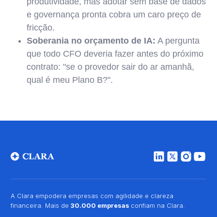
produtividade, mas adotar sem base de dados
e governança pronta cobra um caro preço de
fricção.
Soberania no orçamento de IA:
A pergunta
que todo CFO deveria fazer antes do próximo
contrato: "se o provedor sair do ar amanhã,
qual é meu Plano B?".
A Clara empodera empresas com agilidade e clareza
financeira. Mais de
30.000 empresas
confiam na Clara.