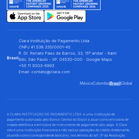
Clara Instituição de Pagamento Ltda
CNPJ 41.538.335/0001-45
R. Dr. Renato Paes de Barros, 33, 15º andar - Itaim
Brasil
Bibi, São Paulo - SP, 04530-000 ·
Google Maps
+55 11 3003-6993
Email:
contato@clara.com
México
Colombia
Brasil
Global
A CLARA INSTITUIÇÃO DE PAGAMENTO LTDA. é uma instituição de
pagamento autorizada pelo Banco Central do Brasil a atuar como emissora de
moeda eletrônica e emissora de instrumento de pagamento pós-pago. A Clara
não é uma instituição financeira e não realiza operações de crédito diretamente,
atuando como correspondente bancário, nos termos do art. 3º da Resolução