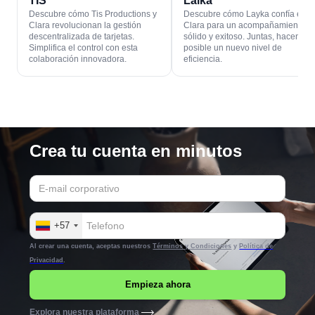
TIS
Laika
Descubre cómo Tis Productions y
Descubre cómo Layka confía en
Clara revolucionan la gestión
Clara para un acompañamiento
descentralizada de tarjetas.
sólido y exitoso. Juntas, hacen
Simplifica el control con esta
posible un nuevo nivel de
colaboración innovadora.
eficiencia.
Crea tu cuenta en minutos
+57
Al crear una cuenta, aceptas nuestros
Términos y Condiciones
y
Política de
Privacidad
.
Explora nuestra plataforma