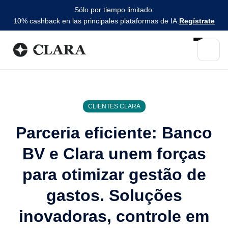
Sólo por tiempo limitado:
10% cashback en las principales plataformas de IA.
Regístrate
CLIENTES CLARA
Parceria eficiente: Banco
BV e Clara unem forças
para otimizar gestão de
gastos. Soluções
inovadoras, controle em