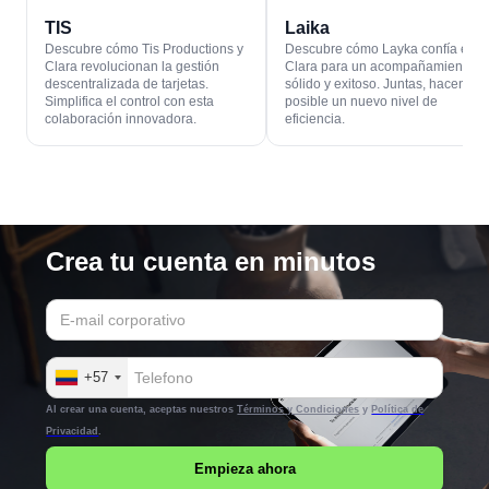
TIS
Laika
Descubre cómo Tis Productions y
Descubre cómo Layka confía en
Clara revolucionan la gestión
Clara para un acompañamiento
descentralizada de tarjetas.
sólido y exitoso. Juntas, hacen
Simplifica el control con esta
posible un nuevo nivel de
colaboración innovadora.
eficiencia.
Crea tu cuenta en minutos
+57
Al crear una cuenta, aceptas nuestros
Términos y Condiciones
y
Política de
Privacidad
.