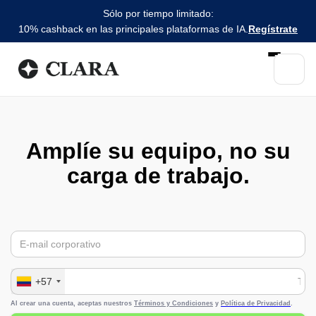
Sólo por tiempo limitado:
10% cashback en las principales plataformas de IA.
Regístrate
Amplíe su equipo, no su
carga de trabajo.
+57
Al crear una cuenta, aceptas nuestros
Términos y Condiciones
y
Política de Privacidad
.