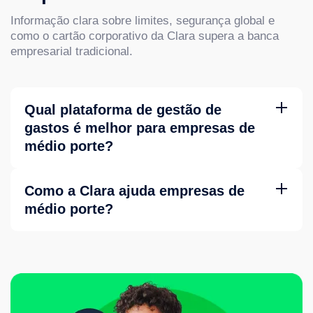
Informação clara sobre limites, segurança global e
como o cartão corporativo da Clara supera a banca
empresarial tradicional.
Qual plataforma de gestão de
gastos é melhor para empresas de
médio porte?
Empresas mid-market (50 a 500 colaboradores) precisam
de mais que ferramentas básicas de despesas, mas não
Como a Clara ajuda empresas de
querem a complexidade enterprise. O Clara Pro preenche
médio porte?
essa lacuna: gestão de cartões multi-departamento, fluxos
de aprovação personalizados, integrações nativas com
Clara Pro oferece automação avançada, fluxos de
ERP (NetSuite, SAP, TOTVS), e um CSM dedicado — sem
aprovação personalizados e gestão por departamentos.
os ciclos de implementação de plataformas enterprise
legadas.