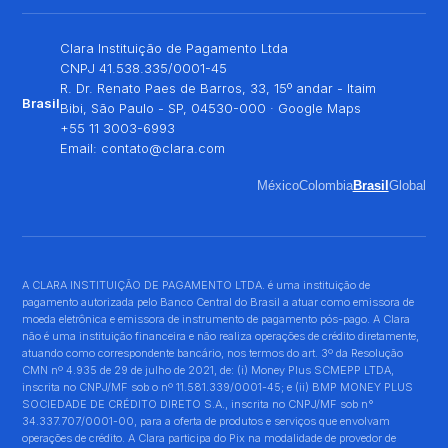
Clara Instituição de Pagamento Ltda
CNPJ 41.538.335/0001-45
R. Dr. Renato Paes de Barros, 33, 15º andar - Itaim
Brasil
Bibi, São Paulo - SP, 04530-000 ·
Google Maps
+55 11 3003-6993
Email:
contato@clara.com
México
Colombia
Brasil
Global
A CLARA INSTITUIÇÃO DE PAGAMENTO LTDA. é uma instituição de
pagamento autorizada pelo Banco Central do Brasil a atuar como emissora de
moeda eletrônica e emissora de instrumento de pagamento pós-pago. A Clara
não é uma instituição financeira e não realiza operações de crédito diretamente,
atuando como correspondente bancário, nos termos do art. 3º da Resolução
CMN nº 4.935 de 29 de julho de 2021, de: (i) Money Plus SCMEPP LTDA,
inscrita no CNPJ/MF sob o nº 11.581.339/0001-45; e (ii) BMP MONEY PLUS
SOCIEDADE DE CRÉDITO DIRETO S.A., inscrita no CNPJ/MF sob n°
34.337.707/0001-00, para a oferta de produtos e serviços que envolvam
operações de crédito. A Clara participa do Pix na modalidade de provedor de