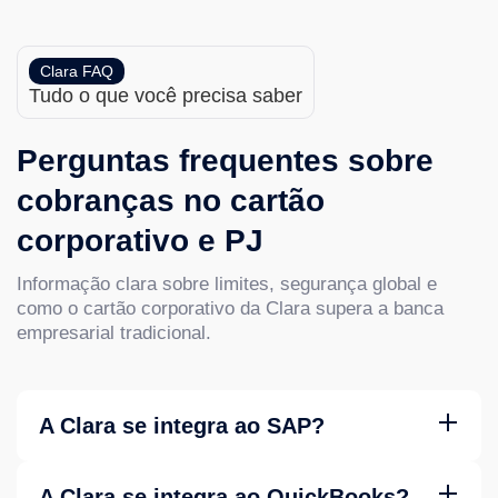
Clara FAQ
Tudo o que você precisa saber
Perguntas frequentes sobre
cobranças no cartão
corporativo e PJ
Informação clara sobre limites, segurança global e
como o cartão corporativo da Clara supera a banca
empresarial tradicional.
A Clara se integra ao SAP?
Sim. Clara se integra de forma nativa ao SAP (S/4HANA,
Business One) e ao SAP Concur. As transações são
A Clara se integra ao QuickBooks?