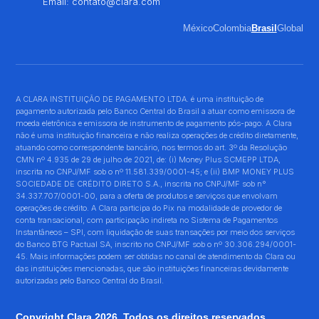
Email:
contato@clara.com
México
Colombia
Brasil
Global
A CLARA INSTITUIÇÃO DE PAGAMENTO LTDA. é uma instituição de
pagamento autorizada pelo Banco Central do Brasil a atuar como emissora de
moeda eletrônica e emissora de instrumento de pagamento pós-pago. A Clara
não é uma instituição financeira e não realiza operações de crédito diretamente,
atuando como correspondente bancário, nos termos do art. 3º da Resolução
CMN nº 4.935 de 29 de julho de 2021, de: (i) Money Plus SCMEPP LTDA,
inscrita no CNPJ/MF sob o nº 11.581.339/0001-45; e (ii) BMP MONEY PLUS
SOCIEDADE DE CRÉDITO DIRETO S.A., inscrita no CNPJ/MF sob n°
34.337.707/0001-00, para a oferta de produtos e serviços que envolvam
operações de crédito. A Clara participa do Pix na modalidade de provedor de
conta transacional, com participação indireta no Sistema de Pagamentos
Instantâneos – SPI, com liquidação de suas transações por meio dos serviços
do Banco BTG Pactual SA, inscrito no CNPJ/MF sob o nº 30.306.294/0001-
45. Mais informações podem ser obtidas no canal de atendimento da Clara ou
das instituições mencionadas, que são instituições financeiras devidamente
autorizadas pelo Banco Central do Brasil.
Copyright Clara 2026. Todos os direitos reservados.