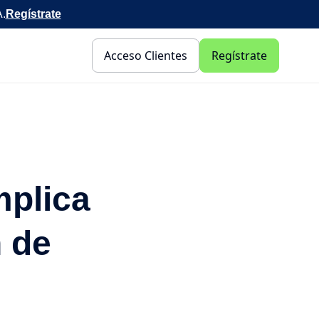
A.
Regístrate
Acceso Clientes
Regístrate
mplica
n de