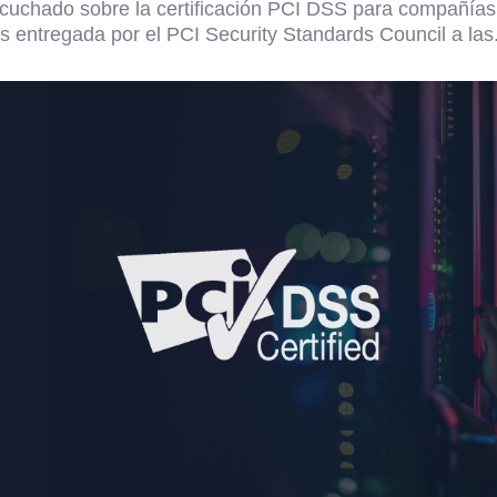
uchado sobre la certificación PCI DSS para compañía
s entregada por el PCI Security Standards Council a las.