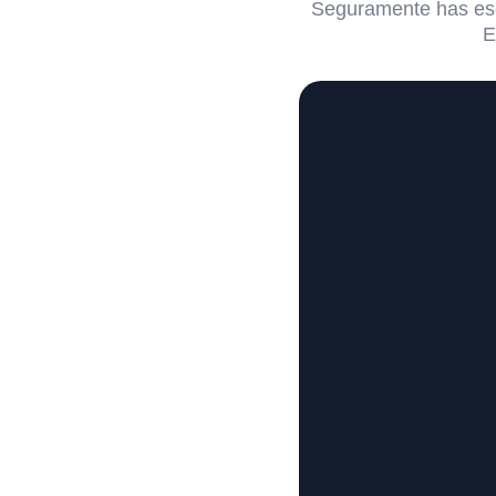
Seguramente has esc
E