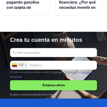
pagando gasolina
financiera: ¿Por qué
con tarjeta de
necesitas invertir en
crédito?
este modelo?
Crea tu cuenta en minutos
+57
Al crear una cuenta, aceptas nuestros
Términos y Condiciones
y
Política de
Privacidad
.
Explora nuestra plataforma