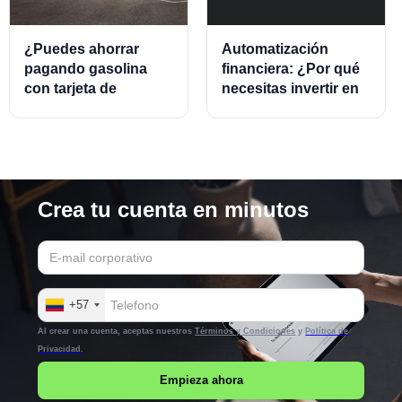
¿Puedes ahorrar
Automatización
pagando gasolina
financiera: ¿Por qué
con tarjeta de
necesitas invertir en
crédito?
este modelo?
Crea tu cuenta en minutos
+57
Al crear una cuenta, aceptas nuestros
Términos y Condiciones
y
Política de
Privacidad
.