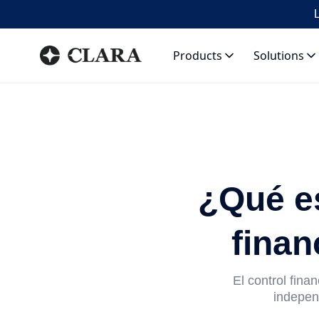
L
Products
Solutions
¿Qué es
finan
El control fina
independ