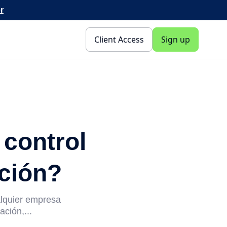
r
Client Access
Sign up
 control
ación?
ualquier empresa
ación,...