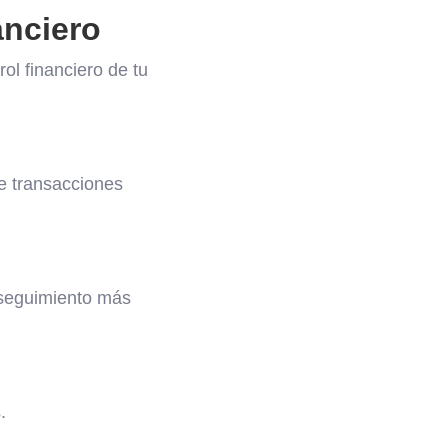
anciero
ol financiero de tu
e transacciones
 seguimiento más
.