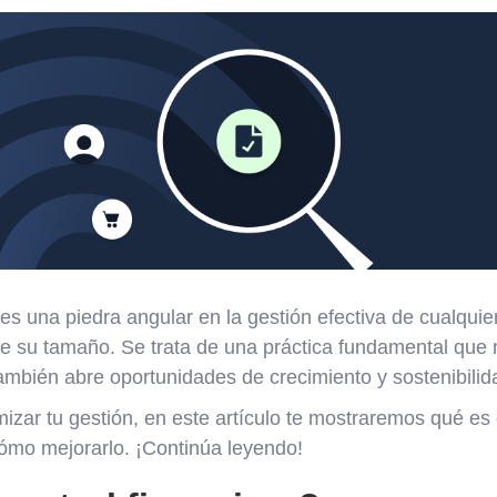
es una piedra angular en la gestión efectiva de cualqui
 su tamaño. Se trata de una práctica fundamental que n
ambién abre oportunidades de crecimiento y sostenibilid
zar tu gestión, en este artículo te mostraremos qué es e
cómo mejorarlo. ¡Continúa leyendo!