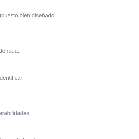
supuesto bien diseñado
rdenada.
entificar
erabilidades.