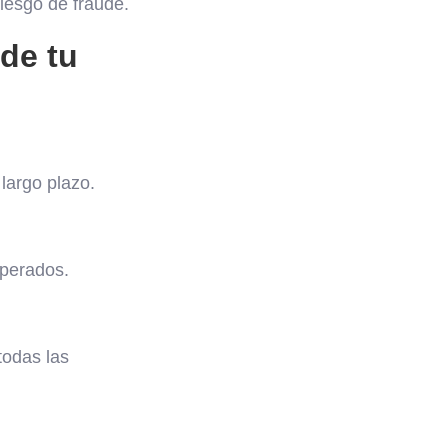
riesgo de fraude.
 de tu
largo plazo.
sperados.
todas las