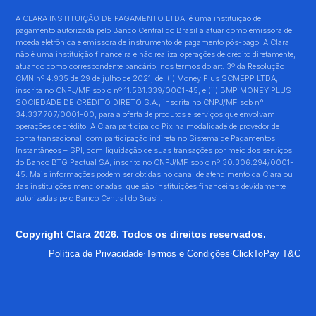
A CLARA INSTITUIÇÃO DE PAGAMENTO LTDA. é uma instituição de
pagamento autorizada pelo Banco Central do Brasil a atuar como emissora de
moeda eletrônica e emissora de instrumento de pagamento pós-pago. A Clara
não é uma instituição financeira e não realiza operações de crédito diretamente,
atuando como correspondente bancário, nos termos do art. 3º da Resolução
CMN nº 4.935 de 29 de julho de 2021, de: (i) Money Plus SCMEPP LTDA,
inscrita no CNPJ/MF sob o nº 11.581.339/0001-45; e (ii) BMP MONEY PLUS
SOCIEDADE DE CRÉDITO DIRETO S.A., inscrita no CNPJ/MF sob n°
34.337.707/0001-00, para a oferta de produtos e serviços que envolvam
operações de crédito. A Clara participa do Pix na modalidade de provedor de
conta transacional, com participação indireta no Sistema de Pagamentos
Instantâneos – SPI, com liquidação de suas transações por meio dos serviços
do Banco BTG Pactual SA, inscrito no CNPJ/MF sob o nº 30.306.294/0001-
45. Mais informações podem ser obtidas no canal de atendimento da Clara ou
das instituições mencionadas, que são instituições financeiras devidamente
autorizadas pelo Banco Central do Brasil.
Copyright Clara 2026. Todos os direitos reservados.
·
·
Política de Privacidade
Termos e Condições
ClickToPay T&C