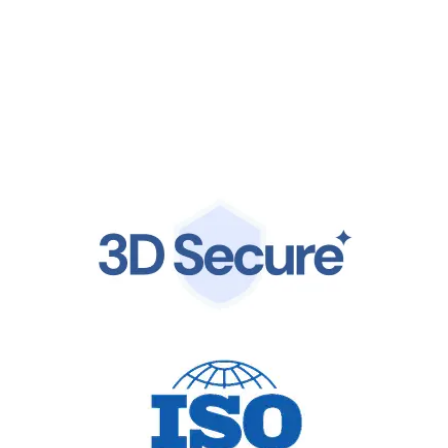
Segurança de nível empresarial
Atendemos aos mais altos padrões globais, incluindo ISO
27001 e PCI DSS 4.0. Seus dados financeiros estão
protegidos pela mesma infraestrutura de classe mundial
confiada por líderes globais.