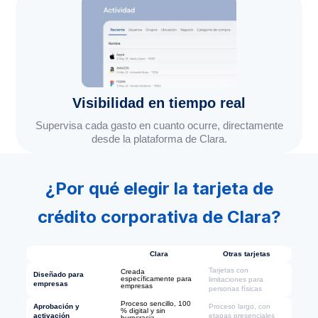
Visibilidad en tiempo real
Supervisa cada gasto en cuanto ocurre, directamente
desde la plataforma de Clara.
¿Por qué elegir la tarjeta de
crédito corporativa de Clara?
Clara
Otras tarjetas
Tarjetas con
Creada
Diseñado para
específicamente para
limitaciones para
empresas
empresas
personas físicas
Proceso sencillo, 100
Aprobación y
Proceso largo, con
% digital y sin
activación
etapas presenciales
burocracia.