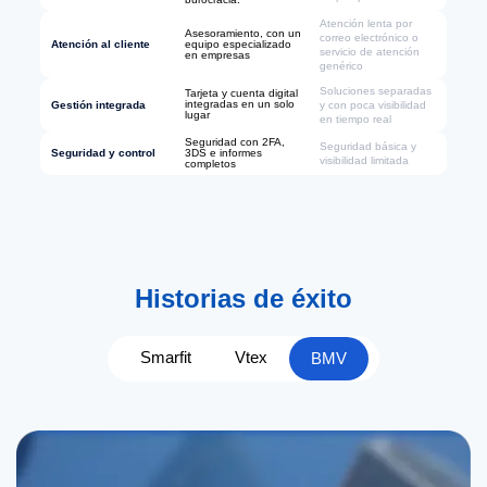
Atención lenta por
Asesoramiento, con un
correo electrónico o
equipo especializado
Atención al cliente
servicio de atención
en empresas
genérico
Soluciones separadas
Tarjeta y cuenta digital
integradas en un solo
Gestión integrada
y con poca visibilidad
lugar
en tiempo real
Seguridad con 2FA,
Seguridad básica y
3DS e informes
Seguridad y control
visibilidad limitada
completos
Historias de éxito
Smarfit
Vtex
BMV