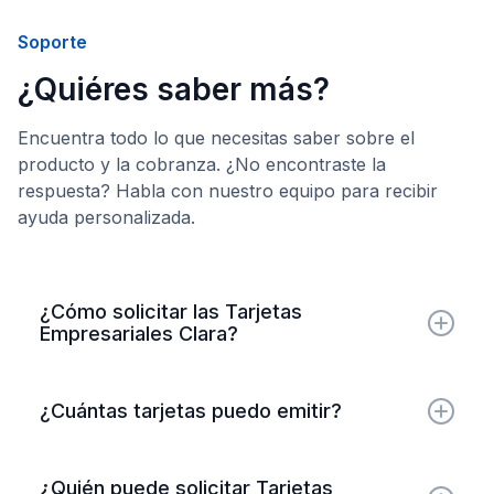
Soporte
¿Quiéres saber más?
Encuentra todo lo que necesitas saber sobre el
producto y la cobranza. ¿No encontraste la
respuesta? Habla con nuestro equipo para recibir
ayuda personalizada.
¿Cómo solicitar las Tarjetas
Empresariales Clara?
Solo tienes que crear una cuenta llenando el
formulario en esta página. ¡Una vez que
¿Cuántas tarjetas puedo emitir?
completes el registro con la información de tu
empresa, solicita el límite de crédito y listo!
Puedes emitir todas las tarjetas virtuales que
quieras, incluso más de una por colaborador.
¿Quién puede solicitar Tarjetas