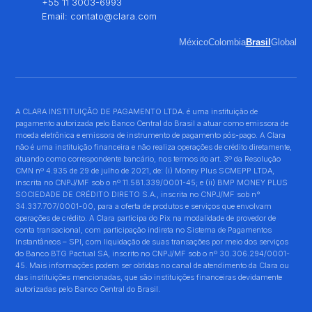
+55 11 3003-6993
Email:
contato@clara.com
México
Colombia
Brasil
Global
A CLARA INSTITUIÇÃO DE PAGAMENTO LTDA. é uma instituição de
pagamento autorizada pelo Banco Central do Brasil a atuar como emissora de
moeda eletrônica e emissora de instrumento de pagamento pós-pago. A Clara
não é uma instituição financeira e não realiza operações de crédito diretamente,
atuando como correspondente bancário, nos termos do art. 3º da Resolução
CMN nº 4.935 de 29 de julho de 2021, de: (i) Money Plus SCMEPP LTDA,
inscrita no CNPJ/MF sob o nº 11.581.339/0001-45; e (ii) BMP MONEY PLUS
SOCIEDADE DE CRÉDITO DIRETO S.A., inscrita no CNPJ/MF sob n°
34.337.707/0001-00, para a oferta de produtos e serviços que envolvam
operações de crédito. A Clara participa do Pix na modalidade de provedor de
conta transacional, com participação indireta no Sistema de Pagamentos
Instantâneos – SPI, com liquidação de suas transações por meio dos serviços
do Banco BTG Pactual SA, inscrito no CNPJ/MF sob o nº 30.306.294/0001-
45. Mais informações podem ser obtidas no canal de atendimento da Clara ou
das instituições mencionadas, que são instituições financeiras devidamente
autorizadas pelo Banco Central do Brasil.