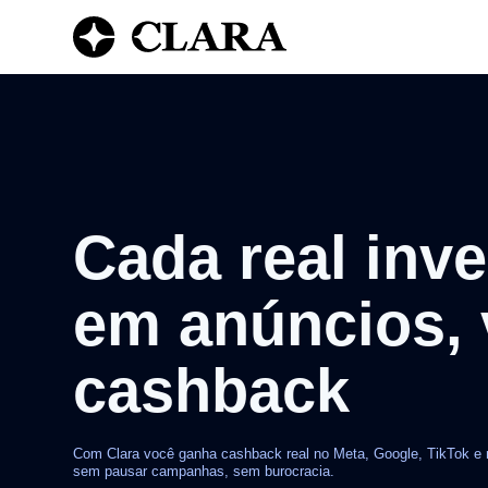
Cada real inve
em anúncios, 
cashback
Com Clara você ganha cashback real no Meta, Google, TikTok e 
sem pausar campanhas, sem burocracia.