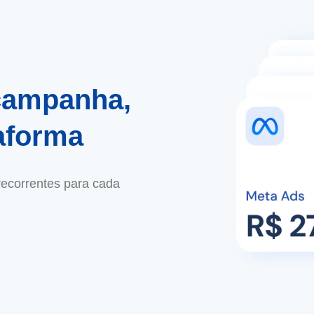
campanha,
aforma
 recorrentes para cada