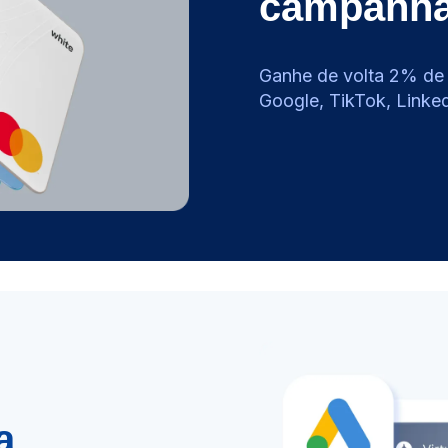
campanh
Ganhe de volta 2% de 
Google, TikTok, Linke
a