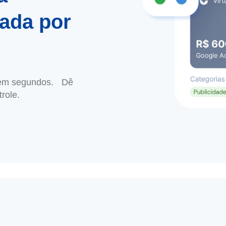
ada por
al em segundos. Dê
role.