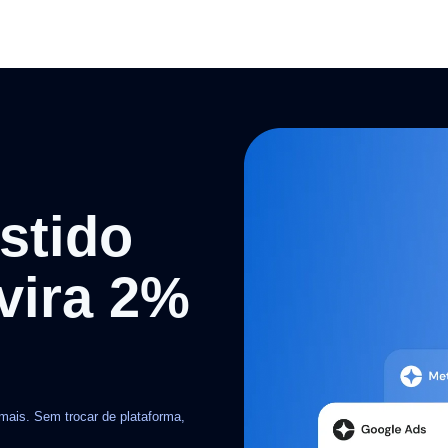
stido
vira 2%
mais. Sem trocar de plataforma,